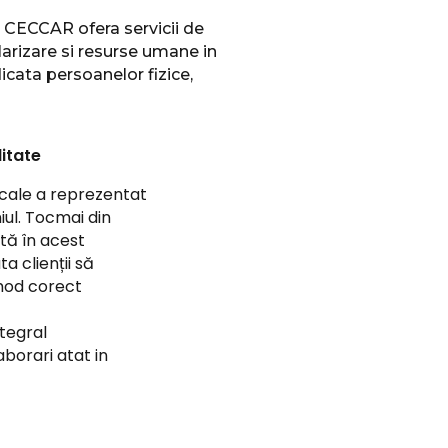
a CECCAR ofera servicii de
larizare si resurse umane in
icata persoanelor fizice,
litate
fiscale a reprezentat
ul. Tocmai din
tă în acest
a clienții să
 mod corect
tegral
aborari atat in