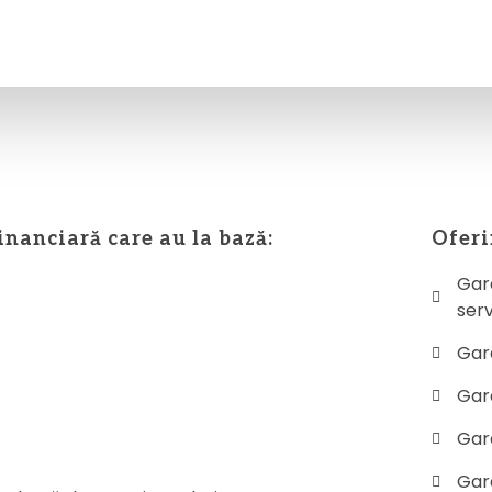
inanciară care au la bază:
Oferi
Gara
serv
Gar
Gar
Gara
Gara