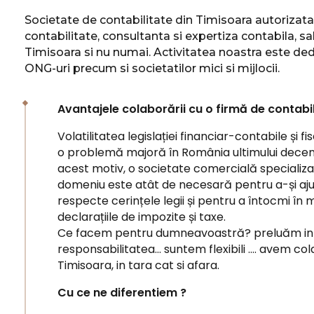
Societate de contabilitate din Timisoara autorizat
contabilitate, consultanta si expertiza contabila, sa
Timisoara si nu numai.
Activitatea noastra este ded
ONG-uri precum si societatilor mici si mijlocii.
Avantajele colaborării cu o firmă de contabi
Volatilitatea legislației financiar-contabile și 
o problemă majoră în România ultimului deceni
acest motiv, o societate comercială specializa
domeniu este atât de necesară pentru a-și ajut
respecte cerințele legii și pentru a întocmi în
declarațiile de impozite și taxe.
Ce facem pentru dumneavoastră? preluăm in
responsabilitatea… suntem flexibili .... avem col
Timisoara, in tara cat si afara.
Cu ce ne diferentiem ?