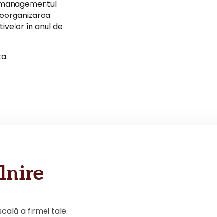
si managementul
 reorganizarea
tivelor în anul de
ta.
lnire
scală a firmei tale.